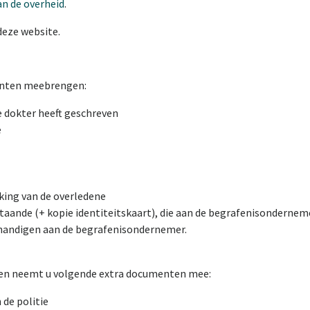
an de overheid
.
deze website.
enten meebrengen:
e dokter heeft geschreven
e
king van de overledene
aande (+ kopie identiteitskaart), die aan de begrafenisondernem
rhandigen aan de begrafenisondernemer.
jden neemt u volgende extra documenten mee:
 de politie