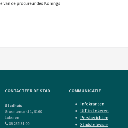
e van de procureur des Konings
CONTACTEER DE STAD
COMMUNICATIE
Infokranten
Stadhuis
UiT in Lokeren
Groentemarkt 1, 9160
Persberichten
Lokeren
09 235 31 00
Stadstelevisie