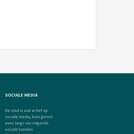
SOCIALE MEDIA
De stad is ook actief op
sociale media, kom gerust
eens langs via volgende
sociale kanalen: