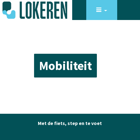
Mobiliteit
Met de fiets, step en te voet