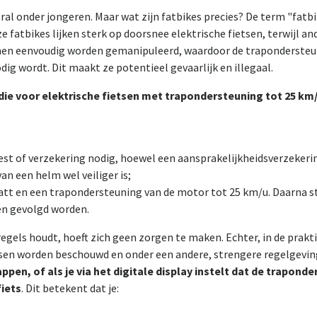
al onder jongeren. Maar wat zijn fatbikes precies? De term "fatbi
 fatbikes lijken sterk op doorsnee elektrische fietsen, terwijl 
unnen eenvoudig worden gemanipuleerd, waardoor de trapondersteu
dig wordt. Dit maakt ze potentieel gevaarlijk en illegaal.
n die voor elektrische fietsen met trapondersteuning tot 25 km
st of verzekering nodig, hoewel een aansprakelijkheidsverzeker
n een helm wel veiliger is;
t en een trapondersteuning van de motor tot 25 km/u. Daarna 
en gevolgd worden.
regels houdt, hoeft zich geen zorgen te maken. Echter, in de prak
etsen worden beschouwd en onder een andere, strengere regelgevin
ppen, of als je via het digitale display instelt dat de trapond
fiets
. Dit betekent dat je: