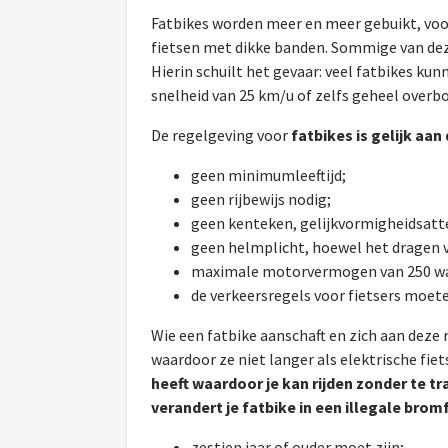
Fatbikes worden meer en meer gebuikt, voor
fietsen met dikke banden. Sommige van deze
Hierin schuilt het gevaar: veel fatbikes k
snelheid van 25 km/u of zelfs geheel overbo
De regelgeving voor
fatbikes is gelijk aa
geen minimumleeftijd;
geen rijbewijs nodig;
geen kenteken, gelijkvormigheidsatte
geen helmplicht, hoewel het dragen va
maximale motorvermogen van 250 wat
de verkeersregels voor fietsers moet
Wie een fatbike aanschaft en zich aan deze 
waardoor ze niet langer als elektrische fi
heeft waardoor je kan rijden zonder te tra
verandert je fatbike in een illegale brom
zestien jaar of ouder moet zijn;